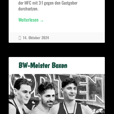
der MFC mit 3:1 gegen den Gastgeber
durchsetzen.
„Erster
Weiterlesen
→
Sieg
in
14. Oktober 2024
dieser
Saison“
BW-Meister Boxen