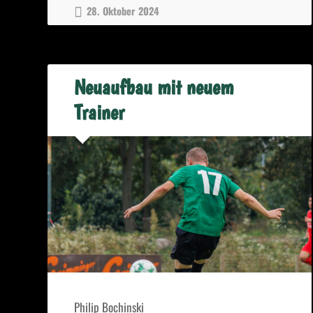
28. Oktober 2024
neuer
Führung“
Neuaufbau mit neuem
Trainer
Philip Bochinski