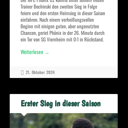
Trainer Bochinski den zweiten Sieg in Folge
feiern und den ersten Heimsieg in dieser Saison
einfahren. Nach einem verheißungsvollen
Beginn mit einigen guten, aber ungenutzten
Chancen, geriet Phönix in der 26. Minute durch
ein Tor von SG Viernheim mit 0:1 in Rückstand.
„2
Weiterlesen
→
Sieg
im
21. Oktober 2024
2
Spiel
unter
neuen
Erster Sieg in dieser Saison
Trainer“