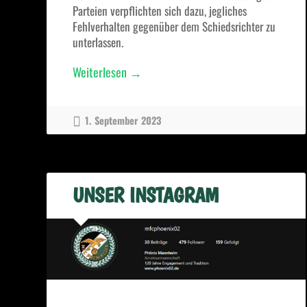
Parteien verpflichten sich dazu, jegliches
Fehlverhalten gegenüber dem Schiedsrichter zu
unterlassen.
„Leitfaden
Weiterlesen
→
Schiedsrichter“
1. September 2023
UNSER INSTAGRAM