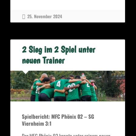
geschlagen:
MFC
25. November 2024
Phönix
02
bezahlt
wieder
2 Sieg im 2 Spiel unter
einmal
Lehrgeld“
neuen Trainer
Spielbericht: MFC Phönix 02 – SG
Viernheim 3:1
Der MFC Phönix 02 konnte unter seinem neuen